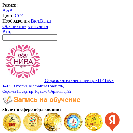
Размер:
A
A
A
Цвет:
C
C
C
Изображения
Вкл.
Выкл.
Обычная версия сайта
Вход
Образовательный центр «НИВА»
141300 Россия, Московская область,
Сергиев Посад, пр. Красной Армии, д. 92
36 лет в сфере образования