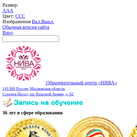
Размер:
A
A
A
Цвет:
C
C
C
Изображения
Вкл.
Выкл.
Обычная версия сайта
Вход
Образовательный центр «НИВА»
141300 Россия, Московская область,
Сергиев Посад, пр. Красной Армии, д. 92
36 лет в сфере образования