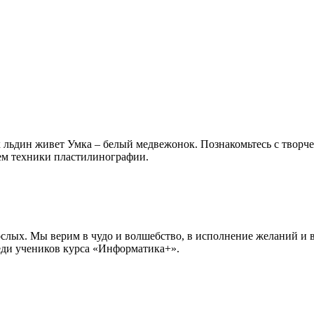
лых льдин живет Умка – белый медвежонок. Познакомьтесь с тво
ием техники пластилинографии.
ослых. Мы верим в чудо и волшебство, в исполнение желаний и 
еди учеников курса «Информатика+».