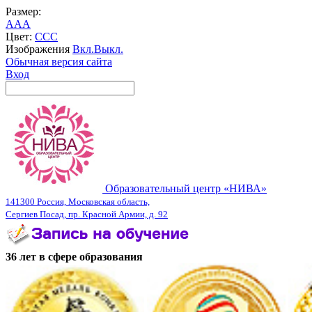
Размер:
A
A
A
Цвет:
C
C
C
Изображения
Вкл.
Выкл.
Обычная версия сайта
Вход
Образовательный центр «НИВА»
141300 Россия, Московская область,
Сергиев Посад, пр. Красной Армии, д. 92
36 лет в сфере образования