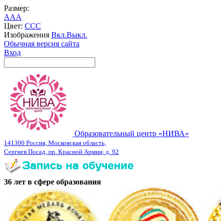
Размер:
A
A
A
Цвет:
C
C
C
Изображения
Вкл.
Выкл.
Обычная версия сайта
Вход
Образовательный центр «НИВА»
141300 Россия, Московская область,
Сергиев Посад, пр. Красной Армии, д. 92
36 лет в сфере образования