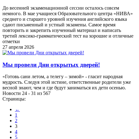
До весенней экзаменационной сессии осталось совсем
немного. В мае учащиеся Образовательного центра «НИВА»
среднего и старшего уровней изучения английского языка
сдают письменный и устный экзамены. Самое время
повторить и закрепить изученный материал и написать
третий лексико-грамматический тест на хорошие и отличные
отметки
27 апреля 2026
Мы провели Дни открытых дверей!
«Готовь сани летом, а телегу – зимой» - гласит народная
мудрость. Следуя этой истине, ответственные родители уже
весной знают, чем и где будут заниматься их дети осенью.
Новости 24 - 31 из 567
Страницы:
←
1
2
3
4
5