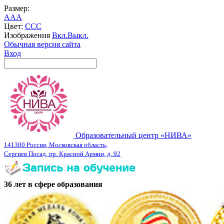
Размер:
A
A
A
Цвет:
C
C
C
Изображения
Вкл.
Выкл.
Обычная версия сайта
Вход
Образовательный центр «НИВА»
141300 Россия, Московская область,
Сергиев Посад, пр. Красной Армии, д. 92
36 лет в сфере образования