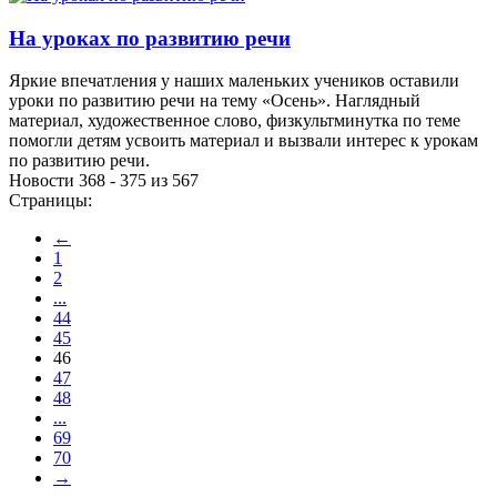
На уроках по развитию речи
Яркие впечатления у наших маленьких учеников оставили
уроки по развитию речи на тему «Осень». Наглядный
материал, художественное слово, физкультминутка по теме
помогли детям усвоить материал и вызвали интерес к урокам
по развитию речи.
Новости 368 - 375 из 567
Страницы:
←
1
2
...
44
45
46
47
48
...
69
70
→