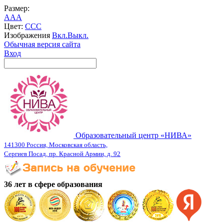
Размер:
A
A
A
Цвет:
C
C
C
Изображения
Вкл.
Выкл.
Обычная версия сайта
Вход
Образовательный центр «НИВА»
141300 Россия, Московская область,
Сергиев Посад, пр. Красной Армии, д. 92
36 лет в сфере образования