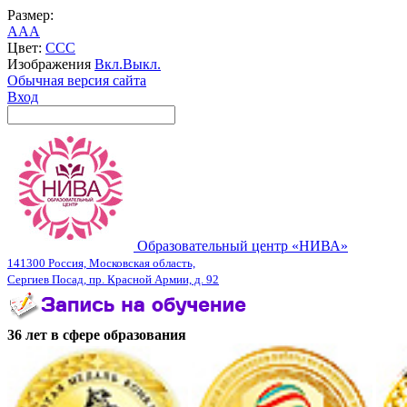
Размер:
A
A
A
Цвет:
C
C
C
Изображения
Вкл.
Выкл.
Обычная версия сайта
Вход
Образовательный центр «НИВА»
141300 Россия, Московская область,
Сергиев Посад, пр. Красной Армии, д. 92
36 лет в сфере образования