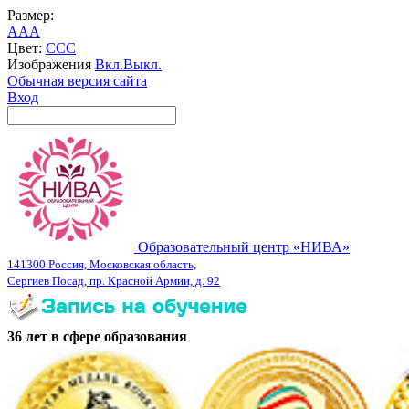
Размер:
A
A
A
Цвет:
C
C
C
Изображения
Вкл.
Выкл.
Обычная версия сайта
Вход
Образовательный центр «НИВА»
141300 Россия, Московская область,
Сергиев Посад, пр. Красной Армии, д. 92
36 лет в сфере образования