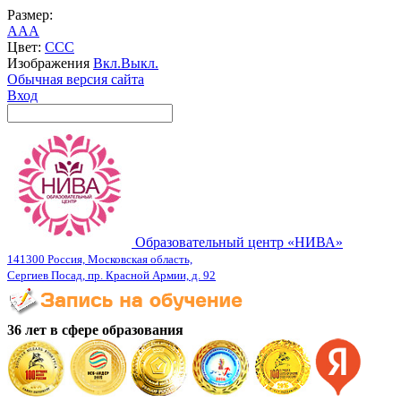
Размер:
A
A
A
Цвет:
C
C
C
Изображения
Вкл.
Выкл.
Обычная версия сайта
Вход
Образовательный центр «НИВА»
141300 Россия, Московская область,
Сергиев Посад, пр. Красной Армии, д. 92
36 лет в сфере образования