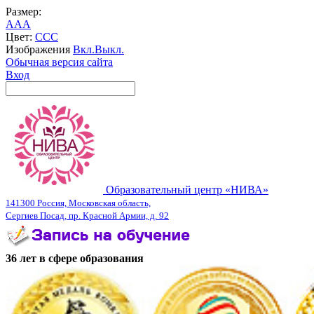
Размер:
A
A
A
Цвет:
C
C
C
Изображения
Вкл.
Выкл.
Обычная версия сайта
Вход
Образовательный центр «НИВА»
141300 Россия, Московская область,
Сергиев Посад, пр. Красной Армии, д. 92
36 лет в сфере образования