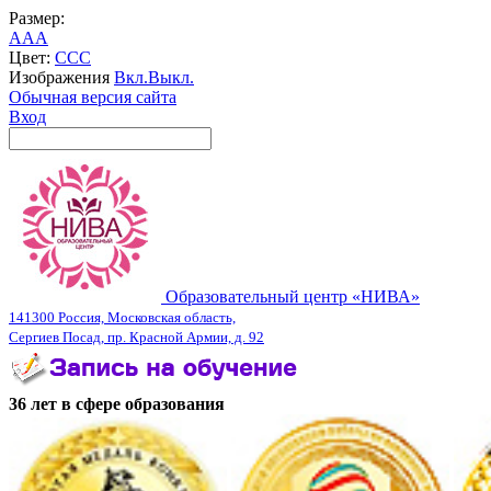
Размер:
A
A
A
Цвет:
C
C
C
Изображения
Вкл.
Выкл.
Обычная версия сайта
Вход
Образовательный центр «НИВА»
141300 Россия, Московская область,
Сергиев Посад, пр. Красной Армии, д. 92
36 лет в сфере образования