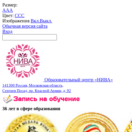
Размер:
A
A
A
Цвет:
C
C
C
Изображения
Вкл.
Выкл.
Обычная версия сайта
Вход
Образовательный центр «НИВА»
141300 Россия, Московская область,
Сергиев Посад, пр. Красной Армии, д. 92
36 лет в сфере образования