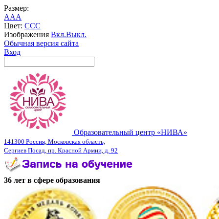
Размер:
A
A
A
Цвет:
C
C
C
Изображения
Вкл.
Выкл.
Обычная версия сайта
Вход
Образовательный центр «НИВА»
141300 Россия, Московская область,
Сергиев Посад, пр. Красной Армии, д. 92
36 лет в сфере образования