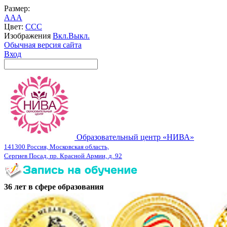
Размер:
A
A
A
Цвет:
C
C
C
Изображения
Вкл.
Выкл.
Обычная версия сайта
Вход
Образовательный центр «НИВА»
141300 Россия, Московская область,
Сергиев Посад, пр. Красной Армии, д. 92
36 лет в сфере образования