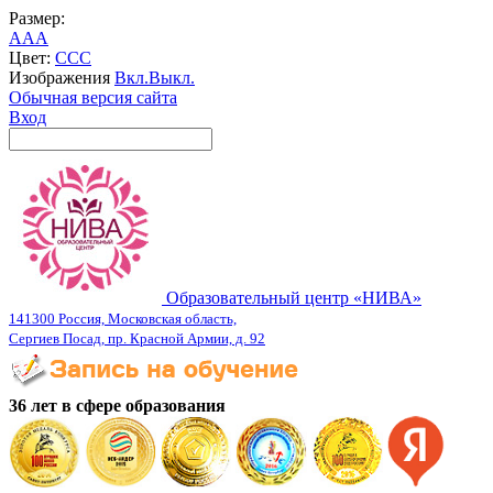
Размер:
A
A
A
Цвет:
C
C
C
Изображения
Вкл.
Выкл.
Обычная версия сайта
Вход
Образовательный центр «НИВА»
141300 Россия, Московская область,
Сергиев Посад, пр. Красной Армии, д. 92
36 лет в сфере образования