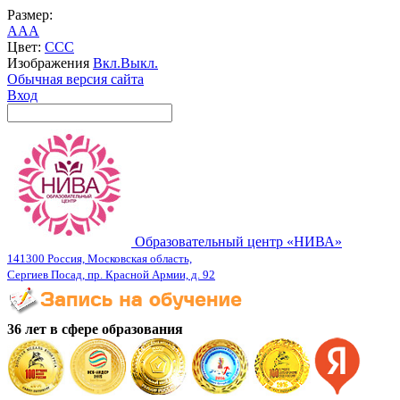
Размер:
A
A
A
Цвет:
C
C
C
Изображения
Вкл.
Выкл.
Обычная версия сайта
Вход
Образовательный центр «НИВА»
141300 Россия, Московская область,
Сергиев Посад, пр. Красной Армии, д. 92
36 лет в сфере образования