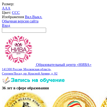
Размер:
A
A
A
Цвет:
C
C
C
Изображения
Вкл.
Выкл.
Обычная версия сайта
Вход
Образовательный центр «НИВА»
141300 Россия, Московская область,
Сергиев Посад, пр. Красной Армии, д. 92
36 лет в сфере образования