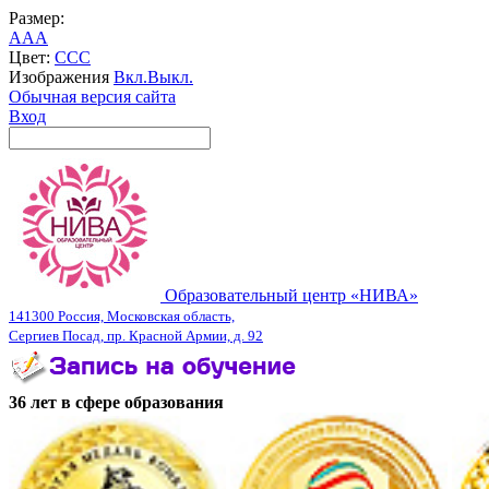
Размер:
A
A
A
Цвет:
C
C
C
Изображения
Вкл.
Выкл.
Обычная версия сайта
Вход
Образовательный центр «НИВА»
141300 Россия, Московская область,
Сергиев Посад, пр. Красной Армии, д. 92
36 лет в сфере образования