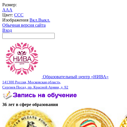
Размер:
A
A
A
Цвет:
C
C
C
Изображения
Вкл.
Выкл.
Обычная версия сайта
Вход
Образовательный центр «НИВА»
141300 Россия, Московская область,
Сергиев Посад, пр. Красной Армии, д. 92
36 лет в сфере образования