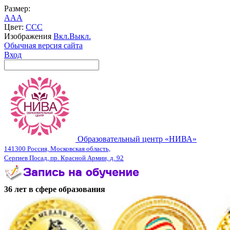
Размер:
A
A
A
Цвет:
C
C
C
Изображения
Вкл.
Выкл.
Обычная версия сайта
Вход
Образовательный центр «НИВА»
141300 Россия, Московская область,
Сергиев Посад, пр. Красной Армии, д. 92
36 лет в сфере образования