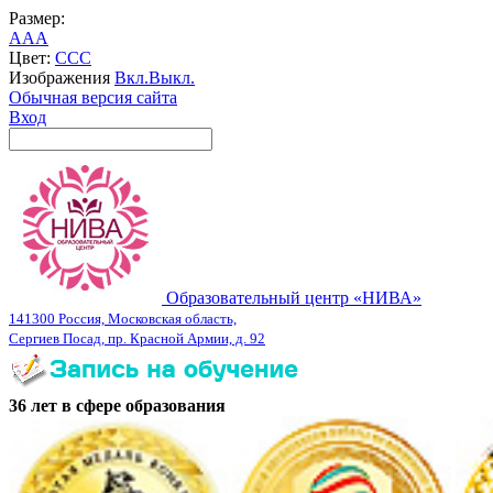
Размер:
A
A
A
Цвет:
C
C
C
Изображения
Вкл.
Выкл.
Обычная версия сайта
Вход
Образовательный центр «НИВА»
141300 Россия, Московская область,
Сергиев Посад, пр. Красной Армии, д. 92
36 лет в сфере образования