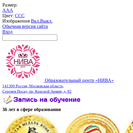
Размер:
A
A
A
Цвет:
C
C
C
Изображения
Вкл.
Выкл.
Обычная версия сайта
Вход
Образовательный центр «НИВА»
141300 Россия, Московская область,
Сергиев Посад, пр. Красной Армии, д. 92
36 лет в сфере образования