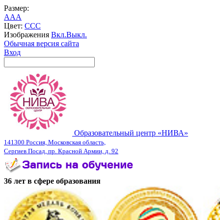
Размер:
A
A
A
Цвет:
C
C
C
Изображения
Вкл.
Выкл.
Обычная версия сайта
Вход
Образовательный центр «НИВА»
141300 Россия, Московская область,
Сергиев Посад, пр. Красной Армии, д. 92
36 лет в сфере образования