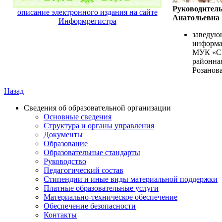
Руководитель
описание электронного издания на сайте
Анатольевна
Информрегистра
заведую
информа
МУК «С
районная
Розанова
Назад
Сведения об образовательной организации
Основные сведения
Структура и органы управления
Документы
Образование
Образовательные стандарты
Руководство
Педагогический состав
Стипендии и иные виды материальной поддержки
Платные образовательные услуги
Материально-техническое обеспечение
Обеспечение безопасности
Контакты