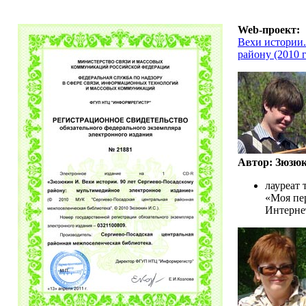
Web-проект:
Вехи истории.
району (2010 
Автор: Зюзю
лауреат 
«Моя пе
Интерне