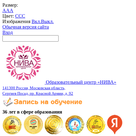
Размер:
A
A
A
Цвет:
C
C
C
Изображения
Вкл.
Выкл.
Обычная версия сайта
Вход
Образовательный центр «НИВА»
141300 Россия, Московская область,
Сергиев Посад, пр. Красной Армии, д. 92
36 лет в сфере образования