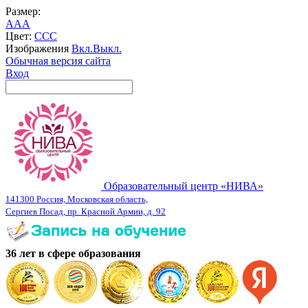
Размер:
A
A
A
Цвет:
C
C
C
Изображения
Вкл.
Выкл.
Обычная версия сайта
Вход
Образовательный центр «НИВА»
141300 Россия, Московская область,
Сергиев Посад, пр. Красной Армии, д. 92
36 лет в сфере образования