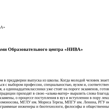
ВА»
ами Образовательного центра «НИВА»
м в преддверии выпуска из школы. Когда молодой человек знае
ться с выбором профессии, специальностью, вузом и, соответств
, а одиннадцатиклассники уже стоят на пороге экзаменов, готов
адиции приходят в свою «альма-матер» выразить слова благода
замены, о процессе поступления в вуз и вступлении в пору лекц
моносова, МГЛУ им. Мориса Тереза, МПГУ им. Ленина, РГУ н
ограммные инженеры и биотехнологи, философы и общественны