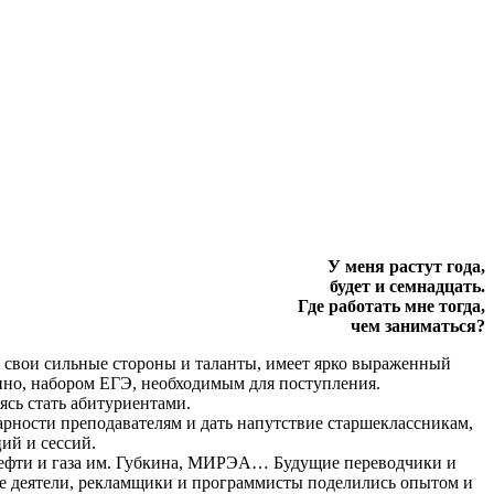
У меня растут года,
будет и семнадцать.
Где работать мне тогда,
чем заниматься?
т свои сильные стороны и таланты, имеет ярко выраженный
енно, набором ЕГЭ, необходимым для поступления.
ясь стать абитуриентами.
рности преподавателям и дать напутствие старшеклассникам,
ий и сессий.
ефти и газа им. Губкина, МИРЭА… Будущие переводчики и
е деятели, рекламщики и программисты поделились опытом и