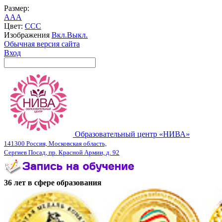
Размер:
A
A
A
Цвет:
C
C
C
Изображения
Вкл.
Выкл.
Обычная версия сайта
Вход
Образовательный центр «НИВА»
141300 Россия, Московская область,
Сергиев Посад, пр. Красной Армии, д. 92
36 лет в сфере образования