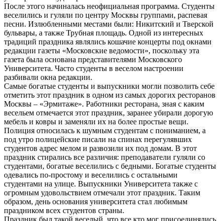
После этого начиналась неофициальная программа. Студенты
веселились и гуляли по центру Москвы группами, распевая
песни. Излюбленными местами были: Никитский и Тверской
бульвары, а также Трубная площадь. Одной из интересных
традиций праздника являлись кошачие концерты под окнами
редакции газеты «Московские ведомости», поскольку эта
газета была основана представителями Московского
Университета. Часто студенты в веселом настроении
разбивали окна редакции.
Самые богатые студенты и выпускники могли позволить себе
отметить этот праздник в одном из самых дорогих ресторанов
Москвы – «Эрмитаже». Работники ресторана, зная с каким
весельем отмечается этот праздник, заранее убирали дорогую
мебель и ковры и заменяли их на более простые вещи.
Полиция относилась к шумным студентам с пониманием, а
под утро полицейские писали на спинах перегулявших
студентов адрес мелом и развозили их под домам. В этот
праздник стирались все различия: преподаватели гуляли со
студентами, богатые веселились с бедными. Богатые студенты
одевались по-простому и веселились с остальными
студентами на улице. Выпускники Университета также с
огромным удовольствием отмечали этот праздник. Таким
образом, день основания университета стал любимым
праздником всех студентов страны.
Праздник был такой веселый, что все кто мог присоединялись