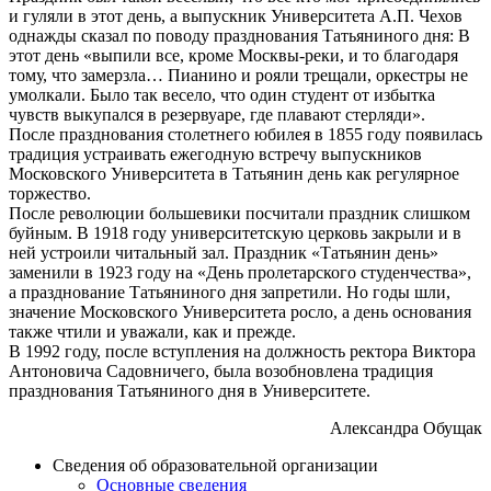
и гуляли в этот день, а выпускник Университета А.П. Чехов
однажды сказал по поводу празднования Татьяниного дня: В
этот день «выпили все, кроме Москвы-реки, и то благодаря
тому, что замерзла… Пианино и рояли трещали, оркестры не
умолкали. Было так весело, что один студент от избытка
чувств выкупался в резервуаре, где плавают стерляди».
После празднования столетнего юбилея в 1855 году появилась
традиция устраивать ежегодную встречу выпускников
Московского Университета в Татьянин день как регулярное
торжество.
После революции большевики посчитали праздник слишком
буйным. В 1918 году университетскую церковь закрыли и в
ней устроили читальный зал. Праздник «Татьянин день»
заменили в 1923 году на «День пролетарского студенчества»,
а празднование Татьяниного дня запретили. Но годы шли,
значение Московского Университета росло, а день основания
также чтили и уважали, как и прежде.
В 1992 году, после вступления на должность ректора Виктора
Антоновича Садовничего, была возобновлена традиция
празднования Татьяниного дня в Университете.
Александра Обущак
Сведения об образовательной организации
Основные сведения