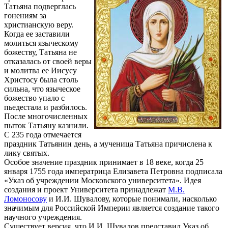
Татьяна подверглась
гонениям за
христианскую веру.
Когда ее заставили
молиться языческому
божеству, Татьяна не
отказалась от своей веры
и молитва ее Иисусу
Христосу была столь
сильна, что языческое
божество упало с
пьедестала и разбилось.
После многочисленных
пыток Татьяну казнили.
С 235 года отмечается
праздник Татьянин день, а мученица Татьяна причислена к
лику святых.
Особое значение праздник принимает в 18 веке, когда 25
января 1755 года императрица Елизавета Петровна подписала
«Указ об учреждении Московского университета». Идея
создания и проект Университета принадлежат
М.В.
Ломоносову
и И.И. Шувалову, которые понимали, насколько
значимым для Российской Империи является создание такого
научного учреждения.
Существует версия, что И.И. Шувалов представил Указ об