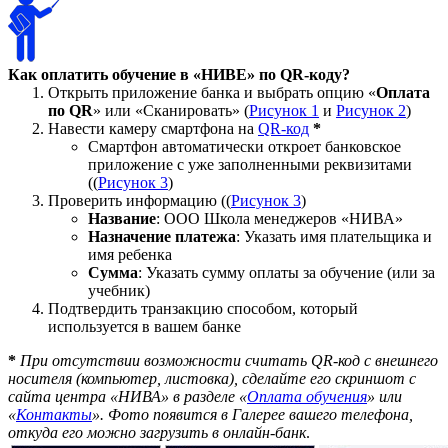
Как оплатить обучение в «НИВЕ» по QR-коду?
Открыть приложение банка и выбрать опцию «
Оплата
по QR
» или «Сканировать» (
Рисунок 1
и
Рисунок 2
)
Навести камеру смартфона на
QR-код
*
Смартфон автоматически откроет банковское
приложение с уже заполненными реквизитами
((
Рисунок 3
)
Проверить информацию ((
Рисунок 3
)
Название
: ООО Школа менеджеров «НИВА»
Назначение платежа
: Указать имя плательщика и
имя ребенка
Сумма
: Указать сумму оплаты за обучение (или за
учебник)
Подтвердить транзакцию способом, который
используется в вашем банке
*
При отсутствии возможности считать QR-код с внешнего
носителя (компьютер, листовка), сделайте его скриншот с
сайта центра «НИВА» в разделе «
Оплата обучения
» или
«
Контакты
». Фото появится в Галерее вашего телефона,
откуда его можно загрузить в онлайн-банк
.