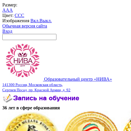
Размер:
A
A
A
Цвет:
C
C
C
Изображения
Вкл.
Выкл.
Обычная версия сайта
Вход
Образовательный центр «НИВА»
141300 Россия, Московская область,
Сергиев Посад, пр. Красной Армии, д. 92
36 лет в сфере образования