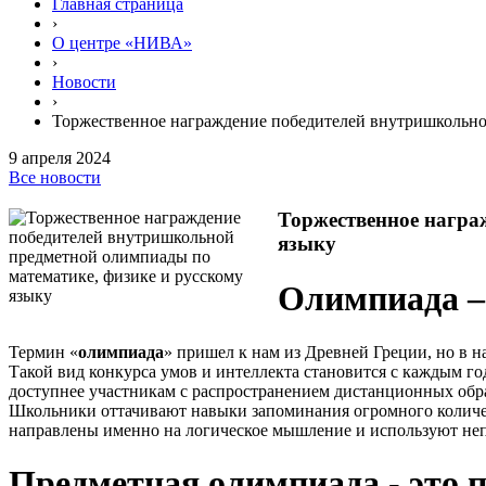
Главная страница
›
О центре «НИВА»
›
Новости
›
Торжественное награждение победителей внутришкольно
9 апреля 2024
Все новости
Торжественное награ
языку
Олимпиада –
Термин «
олимпиада
» пришел к нам из Древней Греции, но в н
Такой вид конкурса умов и интеллекта становится с каждым го
доступнее участникам с распространением дистанционных обра
Школьники оттачивают навыки запоминания огромного количест
направлены именно на логическое мышление и используют непр
Предметная олимпиада - это 