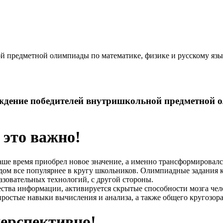
й предметной олимпиады по математике, физике и русскому яз
ждение победителей внутришкольной предметной о
 это важно!
аше время приобрел новое значение, а именно трансформировался
дом все популярнее в кругу школьников. Олимпиадные задания к
зовательных технологий, с другой стороны.
ва информации, активируется скрытые способности мозга челов
остые навыки вычисления и анализа, а также общего кругозора
перспективно!