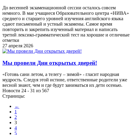
До весенней экзаменационной сессии осталось совсем
немного. В мае учащиеся Образовательного центра «НИВА»
среднего и старшего уровней изучения английского языка
сдают письменный и устный экзамены. Самое время
повторить и закрепить изученный материал и написать
третий лексико-грамматический тест на хорошие и отличные
отметки
27 апреля 2026
Мы провели Дни открытых дверей!
«Готовь сани летом, а телегу – зимой» - гласит народная
мудрость. Следуя этой истине, ответственные родители уже
весной знают, чем и где будут заниматься их дети осенью.
Новости 24 - 31 из 567
Страницы:
←
1
2
3
4
5