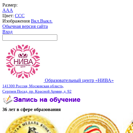
Размер:
A
A
A
Цвет:
C
C
C
Изображения
Вкл.
Выкл.
Обычная версия сайта
Вход
Образовательный центр «НИВА»
141300 Россия, Московская область,
Сергиев Посад, пр. Красной Армии, д. 92
36 лет в сфере образования