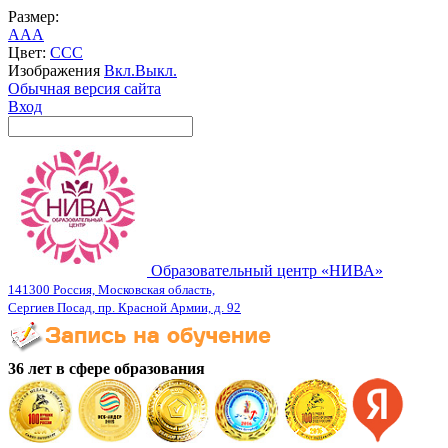
Размер:
A
A
A
Цвет:
C
C
C
Изображения
Вкл.
Выкл.
Обычная версия сайта
Вход
Образовательный центр «НИВА»
141300 Россия, Московская область,
Сергиев Посад, пр. Красной Армии, д. 92
36 лет в сфере образования