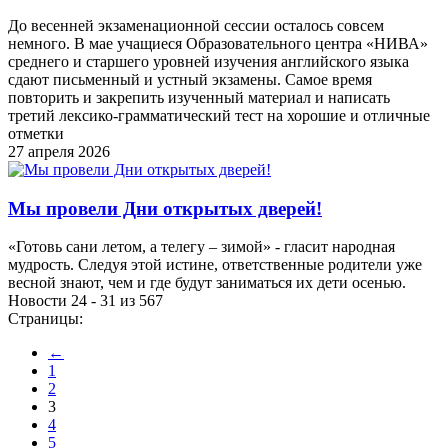
До весенней экзаменационной сессии осталось совсем
немного. В мае учащиеся Образовательного центра «НИВА»
среднего и старшего уровней изучения английского языка
сдают письменный и устный экзамены. Самое время
повторить и закрепить изученный материал и написать
третий лексико-грамматический тест на хорошие и отличные
отметки
27 апреля 2026
Мы провели Дни открытых дверей!
«Готовь сани летом, а телегу – зимой» - гласит народная
мудрость. Следуя этой истине, ответственные родители уже
весной знают, чем и где будут заниматься их дети осенью.
Новости 24 - 31 из 567
Страницы:
←
1
2
3
4
5