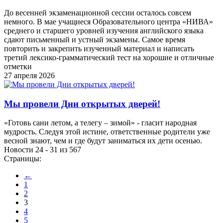
До весенней экзаменационной сессии осталось совсем
немного. В мае учащиеся Образовательного центра «НИВА»
среднего и старшего уровней изучения английского языка
сдают письменный и устный экзамены. Самое время
повторить и закрепить изученный материал и написать
третий лексико-грамматический тест на хорошие и отличные
отметки
27 апреля 2026
Мы провели Дни открытых дверей!
«Готовь сани летом, а телегу – зимой» - гласит народная
мудрость. Следуя этой истине, ответственные родители уже
весной знают, чем и где будут заниматься их дети осенью.
Новости 24 - 31 из 567
Страницы:
←
1
2
3
4
5