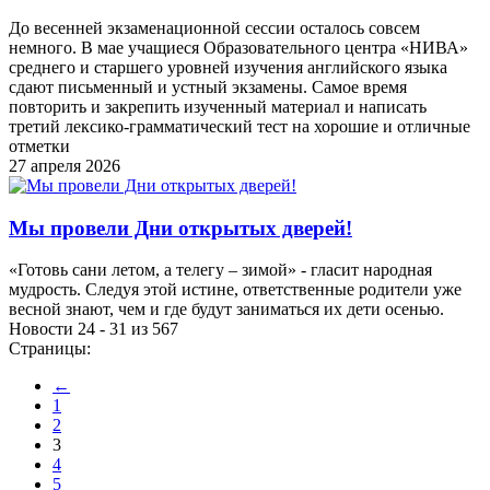
До весенней экзаменационной сессии осталось совсем
немного. В мае учащиеся Образовательного центра «НИВА»
среднего и старшего уровней изучения английского языка
сдают письменный и устный экзамены. Самое время
повторить и закрепить изученный материал и написать
третий лексико-грамматический тест на хорошие и отличные
отметки
27 апреля 2026
Мы провели Дни открытых дверей!
«Готовь сани летом, а телегу – зимой» - гласит народная
мудрость. Следуя этой истине, ответственные родители уже
весной знают, чем и где будут заниматься их дети осенью.
Новости 24 - 31 из 567
Страницы:
←
1
2
3
4
5