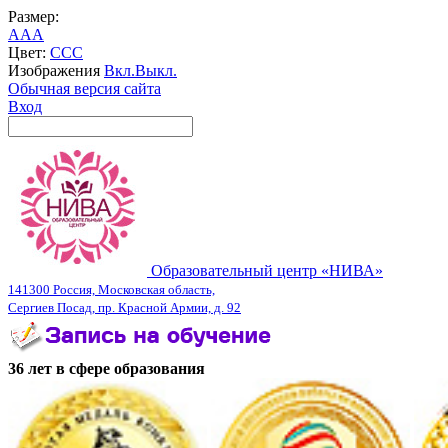
Размер:
A
A
A
Цвет:
C
C
C
Изображения
Вкл.
Выкл.
Обычная версия сайта
Вход
Образовательный центр «НИВА»
141300 Россия, Московская область,
Сергиев Посад, пр. Красной Армии, д. 92
36 лет в сфере образования