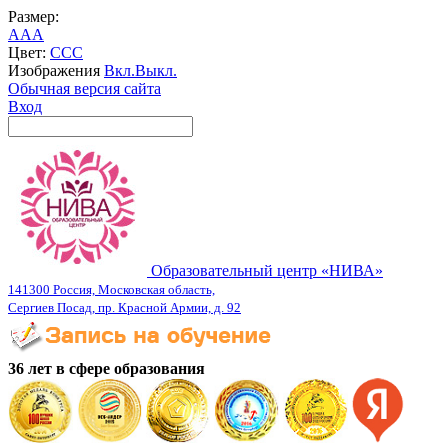
Размер:
A
A
A
Цвет:
C
C
C
Изображения
Вкл.
Выкл.
Обычная версия сайта
Вход
Образовательный центр «НИВА»
141300 Россия, Московская область,
Сергиев Посад, пр. Красной Армии, д. 92
36 лет в сфере образования