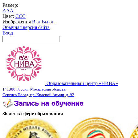
Размер:
A
A
A
Цвет:
C
C
C
Изображения
Вкл.
Выкл.
Обычная версия сайта
Вход
Образовательный центр «НИВА»
141300 Россия, Московская область,
Сергиев Посад, пр. Красной Армии, д. 92
36 лет в сфере образования