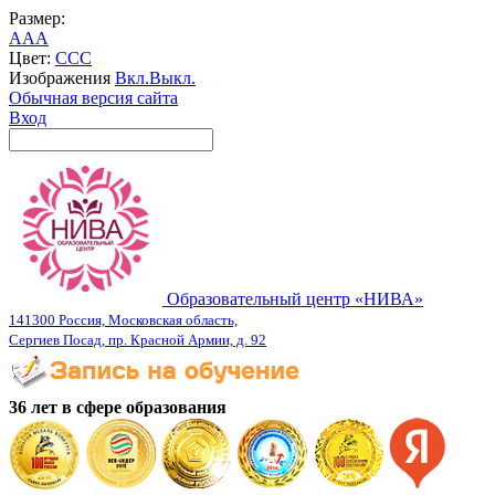
Размер:
A
A
A
Цвет:
C
C
C
Изображения
Вкл.
Выкл.
Обычная версия сайта
Вход
Образовательный центр «НИВА»
141300 Россия, Московская область,
Сергиев Посад, пр. Красной Армии, д. 92
36 лет в сфере образования