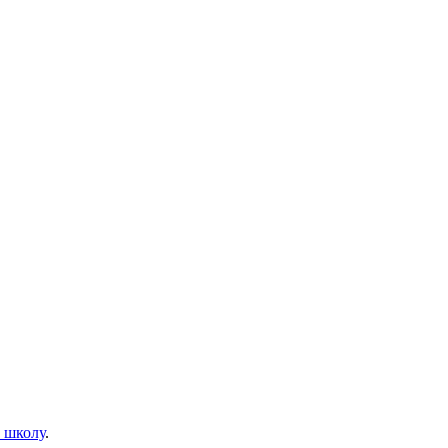
.
 школу
.