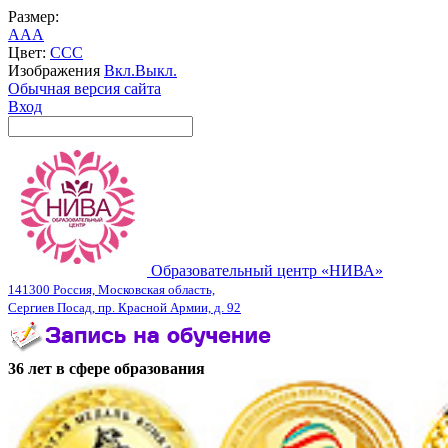
Размер:
A
A
A
Цвет:
C
C
C
Изображения
Вкл.
Выкл.
Обычная версия сайта
Вход
Образовательный центр «НИВА»
141300 Россия, Московская область,
Сергиев Посад, пр. Красной Армии, д. 92
36 лет в сфере образования