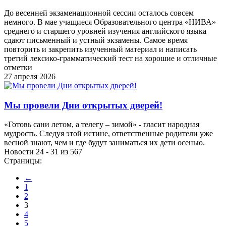
До весенней экзаменационной сессии осталось совсем
немного. В мае учащиеся Образовательного центра «НИВА»
среднего и старшего уровней изучения английского языка
сдают письменный и устный экзамены. Самое время
повторить и закрепить изученный материал и написать
третий лексико-грамматический тест на хорошие и отличные
отметки
27 апреля 2026
Мы провели Дни открытых дверей!
«Готовь сани летом, а телегу – зимой» - гласит народная
мудрость. Следуя этой истине, ответственные родители уже
весной знают, чем и где будут заниматься их дети осенью.
Новости 24 - 31 из 567
Страницы:
←
1
2
3
4
5