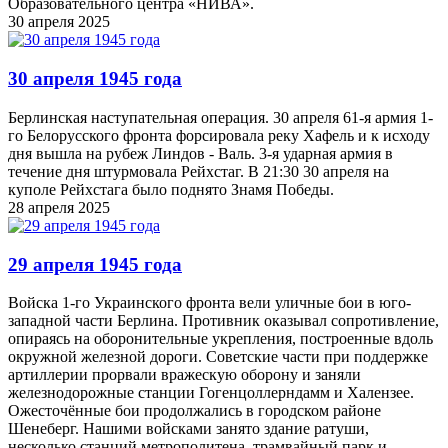
Образовательного центра «НИВА».
30 апреля 2025
30 апреля 1945 года
Берлинская наступательная операция. 30 апреля 61-я армия 1-
го Белорусского фронта форсировала реку Хафель и к исходу
дня вышла на рубеж Линдов - Валь. 3-я ударная армия в
течение дня штурмовала Рейхстаг. В 21:30 30 апреля на
куполе Рейхстага было поднято Знамя Победы.
28 апреля 2025
29 апреля 1945 года
Войска 1-го Украинского фронта вели уличные бои в юго-
западной части Берлина. Противник оказывал сопротивление,
опираясь на оборонительные укрепления, построенные вдоль
окружной железной дороги. Советские части при поддержке
артиллерии прорвали вражескую оборону и заняли
железнодорожные станции Гогенцоллерндамм и Халензее.
Ожесточённые бои продолжались в городском районе
Шенеберг. Нашими войсками занято здание ратуши,
несколько станций метрополитена, трамвайный парк и