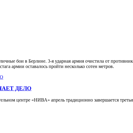
 уличные бои в Берлине. 3-я ударная армия очистила от против
тага армии оставалось пройти несколько сотен метров.
ЧАЕТ ДЕЛО
тельном центре «НИВА» апрель традиционно завершается третьи