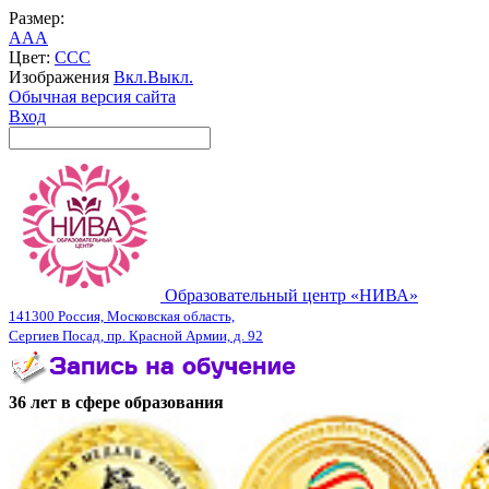
Размер:
A
A
A
Цвет:
C
C
C
Изображения
Вкл.
Выкл.
Обычная версия сайта
Вход
Образовательный центр «НИВА»
141300 Россия, Московская область,
Сергиев Посад, пр. Красной Армии, д. 92
36 лет в сфере образования