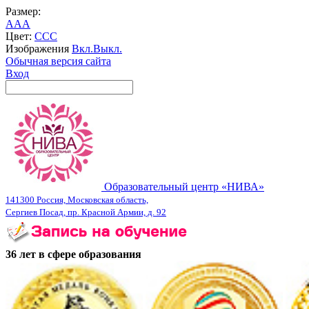
Размер:
A
A
A
Цвет:
C
C
C
Изображения
Вкл.
Выкл.
Обычная версия сайта
Вход
Образовательный центр «НИВА»
141300 Россия, Московская область,
Сергиев Посад, пр. Красной Армии, д. 92
36 лет в сфере образования