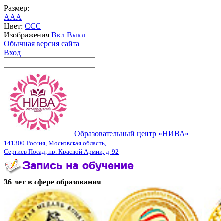
Размер:
A
A
A
Цвет:
C
C
C
Изображения
Вкл.
Выкл.
Обычная версия сайта
Вход
Образовательный центр «НИВА»
141300 Россия, Московская область,
Сергиев Посад, пр. Красной Армии, д. 92
36 лет в сфере образования