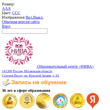
Размер:
A
A
A
Цвет:
C
C
C
Изображения
Вкл.
Выкл.
Обычная версия сайта
Вход
Образовательный центр «НИВА»
141300 Россия, Московская область,
Сергиев Посад, пр. Красной Армии, д. 92
36 лет в сфере образования