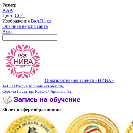
Размер:
A
A
A
Цвет:
C
C
C
Изображения
Вкл.
Выкл.
Обычная версия сайта
Вход
Образовательный центр «НИВА»
141300 Россия, Московская область,
Сергиев Посад, пр. Красной Армии, д. 92
36 лет в сфере образования