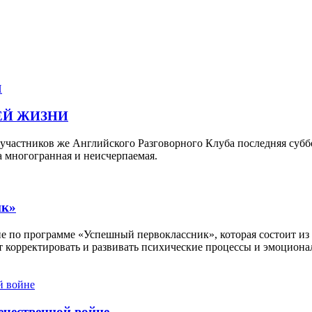
ШЕЙ ЖИЗНИ
я участников же Английского Разговорного Клуба последняя субб
 многогранная и неисчерпаемая.
ик»
по программе «Успешный первоклассник», которая состоит из з
корректировать и развивать психические процессы и эмоционал
ечественной войне