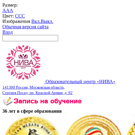
Размер:
A
A
A
Цвет:
C
C
C
Изображения
Вкл.
Выкл.
Обычная версия сайта
Вход
Образовательный центр «НИВА»
141300 Россия, Московская область,
Сергиев Посад, пр. Красной Армии, д. 92
36 лет в сфере образования